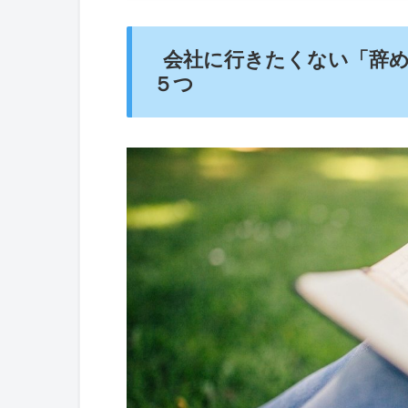
会社に行きたくない「辞めます」
目標を見直す
会社に行きたくない「辞
同年代の友人に相談する
５つ
雨の日は仕方ないと諦める
無理して食べなくていい
大量の甘いものは控える
最後に